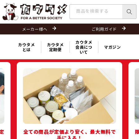
コンテ
ンツに
商品を検索する
進む
メーカー様へ
ご利用ガイド
カウタメ
カウタメ
カウタメ
会員につ
マガジン
とは
定期便
いて
定
全ての商品が定価より安く、最大無料で
手に入る！