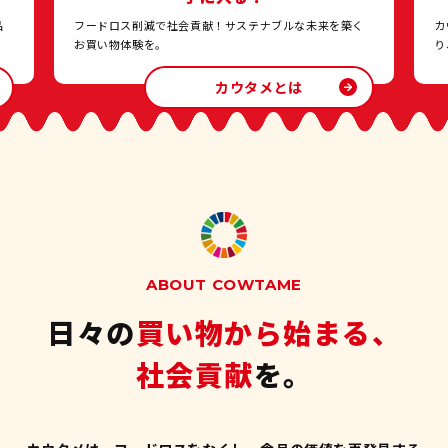
品
フードロス削減で社会貢献！サステナブルな未来を築く
カ
お買い物体験を。
り
カウタメとは
ABOUT COWTAME
日々の
買い物から始まる、
社会貢献
を。